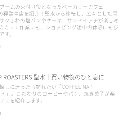
ブームの火付け役となったベーカリーカフェ
E」の狎鷗亭店を紹介！聖水から移転し、広々とした開
サクふわの塩パンやケーキ、サンドイッチが楽しめ
のカフェ作業にも、ショッピング途中の休憩にもぴ
です。
a
NAP ROASTERS 聖水｜買い物後のひと息に
しに迷ったら訪れたい「COFFEE NAP
RS 聖水」。こだわりのコーヒーやパン、焼き菓子が楽
フェを紹介します。
a