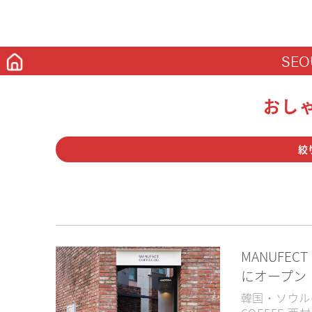
SEO
おし
絞
カフェ
グルメ
コ
ソウル
京畿道
大
MANUFEC
にオープン
2022NewOpen
22時以
韓国・ソウル
インスタ紹介記事
ドラ