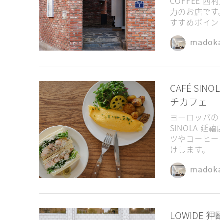
COFFEE
力のお店です
予算3万ウォン以下
友達
すすめポイン
朝8時から営業
芸能人御
madok
CAFÉ S
チカフェ
ヨーロッパの
SINOLA
ツやコーヒー
けします。
madok
LOWIDE