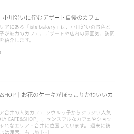
akery｜小川沿いに佇むデザート自慢のカフェ
アにある「isle bakery」は、小川沿いの景色と
子が魅力のカフェ。デザートや店内の雰囲気、訪問
を紹介します。
a
AFE&SHOP｜お花のケーキがほっこりかわいいカ
ア合井の人気カフェ ソウルっ子からジワジワ人気
LY CAFE&SHOP」。センスフルなカフェやショッ
ゃれなエリア・合井に位置しています。 週末に訪
店は満席。もし旅 […]