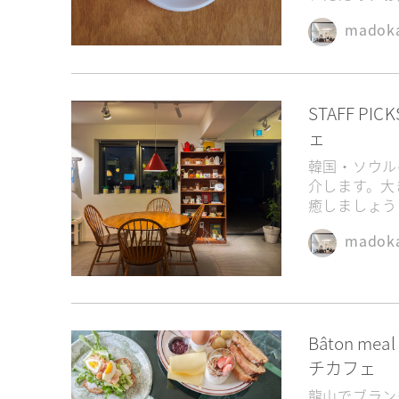
madok
STAFF 
ェ
韓国・ソウルの
介します。大
癒しましょう
madok
Bâton m
チカフェ
龍山でブランチ