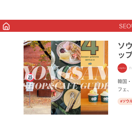
SEO
ソ
ップ
n
韓国・
フェ、
ソウ