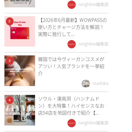
neighbor編集部
【2026年6月最新】WOWPASSの
2
使い方とチャージ方法を解説！
実際に発行して...
neighbor編集部
韓国では今ヴィーガンコスメが
3
アツい！人気ブランドを一挙紹
介
madoka
ソウル・漢南洞（ハンナムド
4
ン）を大特集！ハイセンスなお
店54店を地図付きで紹介【...
neighbor編集部