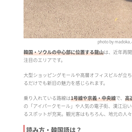
photo by madoka
韓国・ソウルの中心部に位置する龍山
は、近年再開
注目のエリアです。
大型ショッピングモールや高層オフィスビルが立ち
るだけでも新旧の魅力を感じられます。
乗り入れている路線は
1号線や京義・中央線
で、
高
の「アイパークモール」や人気の電子街、漢江沿い
るスポットが充実。観光客はもちろん、地元の人々
読み方・韓国語は？