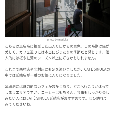
photo by madoka
こちらは退店時に撮影した出入り口からの景色。この時期は緑が
美しく、カフェ巡りには本当にぴったりの季節だと感じます。個
人的には桜や紅葉のシーズン以上に好きかもしれません。
これまで西村店や北村店にも足を運びましたが、CAFÉ SINOLAの
中では延禧店が一番のお気に入りになりました。
延禧洞には魅力的なカフェが数多くあり、どこへ行こうか迷って
しまうエリアですが、コーヒーはもちろん、食事もしっかり楽し
みたい人にはCAFÉ SINOLA 延禧店がおすすめです。ぜひ訪れて
みてくださいね。