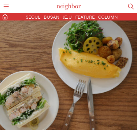
SEOUL
BUSAN
JEJU
FEATURE
COLUMN