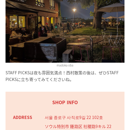
madoka oba
STAFF PICKSは夜も雰囲気満点！西村散策の後は、ぜひSTAFF
PICKSに立ち寄ってみてくださいね。
SHOP INFO
서울 종로구 사직로9길 22 102호
ソウル特別市 鍾路区 社稷路9キル 22