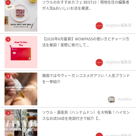
ソウルのおすすめカフェ BEST10｜現地在住の編集者
1
が人気&おいしいお店を厳選...
neighbor編集部
【2026年6月最新】WOWPASSの使い方とチャージ方
2
法を解説！実際に発行して...
neighbor編集部
韓国では今ヴィーガンコスメがアツい！人気ブランド
3
を一挙紹介
madoka
ソウル・漢南洞（ハンナムドン）を大特集！ハイセン
4
スなお店54店を地図付きで紹介【...
neighbor編集部