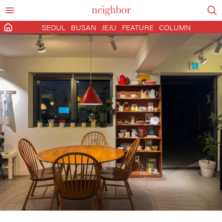
SEOUL
BUSAN
JEJU
FEATURE
COLUMN