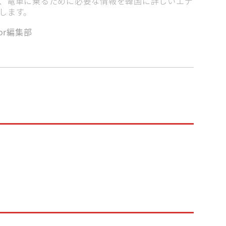
、電車に乗るために必要な情報を韓国に詳しいエデ
します。
と
家族旅行
彼と一緒に
朝10時から営業
bor編集部
用達
駅近