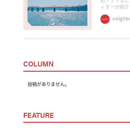
めアプリなど
ィターが紹介
予算3万ウォン以下
友達
neigh
朝8時から営業
芸能人御
COLUMN
投稿がありません。
FEATURE