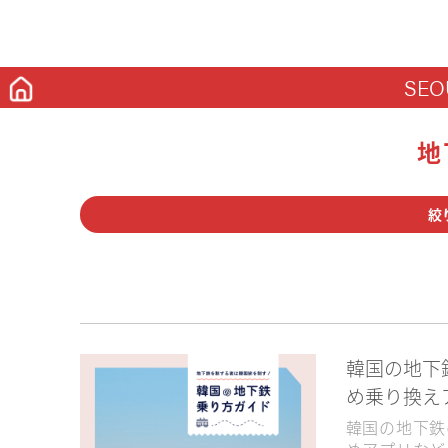
SEO
地
絞
カフェ
グルメ
コ
ソウル
京畿道
大
韓国の地下
め乗り換え
2022NewOpen
22時以
韓国の地下鉄
インスタ紹介記事
ドラ