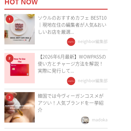
HOT NOW
ソウルのおすすめカフェ BEST10
1
｜現地在住の編集者が人気&おい
しいお店を厳選...
neighbor編集部
【2026年6月最新】WOWPASSの
2
使い方とチャージ方法を解説！
実際に発行して...
neighbor編集部
韓国では今ヴィーガンコスメが
3
アツい！人気ブランドを一挙紹
介
madoka