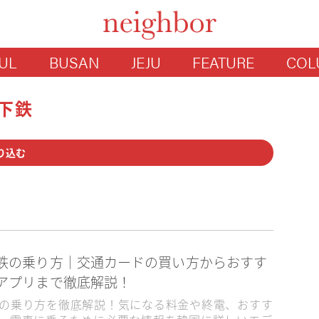
UL
BUSAN
JEJU
FEATURE
COL
下鉄
り込む
スメ
ショッピング
宿泊
観光
邱
済州
釜山
鉄の乗り方｜交通カードの買い方からおすす
アプリまで徹底解説！
降営業
24時以降営業
24時間営業
の乗り方を徹底解説！気になる料金や終電、おすす
マロケ地
ひとり旅
フリーWi-Fiあり