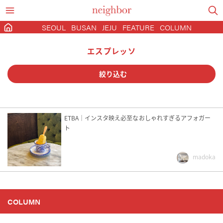
SEOUL
BUSAN
JEJU
FEATURE
COLUMN
エスプレッソ
絞り込む
カフェ
グルメ
コスメ
ETBA｜インスタ映え必至なおしゃれすぎるアフォガー
ト
ショッピング
宿泊
観光
madoka
ソウル
京畿道
大邱
済州
釜山
COLUMN
2022NewOpen
22時以降営業