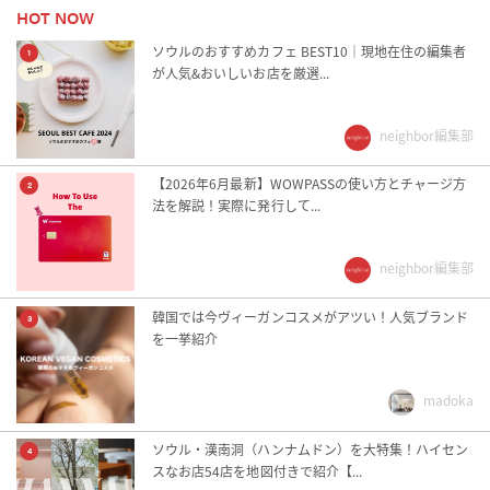
24時以降営業
24時間営業
HOT NOW
インスタ紹介記事
ドラマロケ地
ソウルのおすすめカフェ BEST10｜現地在住の編集者
1
が人気&おいしいお店を厳選...
ひとり旅
フリーWi-Fiあり
neighbor編集部
予算3万ウォン以下
友達と
家族旅行
彼と一緒に
【2026年6月最新】WOWPASSの使い方とチャージ方
2
法を解説！実際に発行して...
朝10時から営業
朝8時から営業
neighbor編集部
芸能人御用達
駅近
韓国では今ヴィーガンコスメがアツい！人気ブランド
3
を一挙紹介
madoka
ソウル・漢南洞（ハンナムドン）を大特集！ハイセン
4
スなお店54店を地図付きで紹介【...