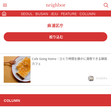
SEOUL
BUSAN
JEJU
FEATURE
COLUMN
麻浦区庁
絞り込む
カフェ
グルメ
コスメ
Cafe Going Home｜ひとり時間を静かに満喫できる韓国
カフェ
ショッピング
宿泊
観光
madoka
ソウル
京畿道
大邱
済州
釜山
COLUMN
2022NewOpen
22時以降営業