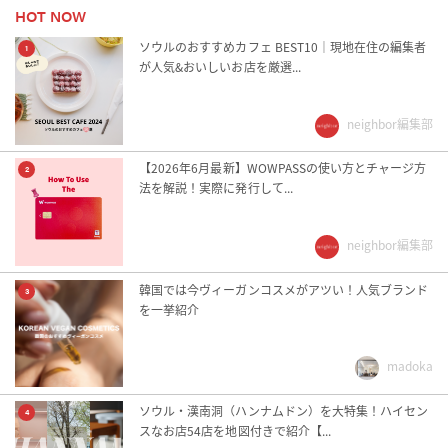
24時以降営業
24時間営業
HOT NOW
インスタ紹介記事
ドラマロケ地
ソウルのおすすめカフェ BEST10｜現地在住の編集者
1
が人気&おいしいお店を厳選...
ひとり旅
フリーWi-Fiあり
neighbor編集部
予算3万ウォン以下
友達と
家族旅行
彼と一緒に
【2026年6月最新】WOWPASSの使い方とチャージ方
2
法を解説！実際に発行して...
朝10時から営業
朝8時から営業
neighbor編集部
芸能人御用達
駅近
韓国では今ヴィーガンコスメがアツい！人気ブランド
3
を一挙紹介
madoka
ソウル・漢南洞（ハンナムドン）を大特集！ハイセン
4
スなお店54店を地図付きで紹介【...