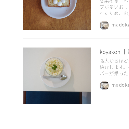
を集める「PO
プが多いおし
予算3万ウォン以下
友達
れたため、お
朝8時から営業
芸能人御
madok
koyako
弘大からほど
紹介します。
バーが乗った
madok