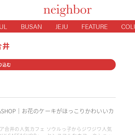
UL
BUSAN
JEJU
FEATURE
COL
合井
り込む
スメ
ショッピング
宿泊
観光
邱
済州
釜山
AFE&SHOP｜お花のケーキがほっこりかわいいカ
降営業
24時以降営業
24時間営業
ア合井の人気カフェ ソウルっ子からジワジワ人気
マロケ地
ひとり旅
フリーWi-Fiあり