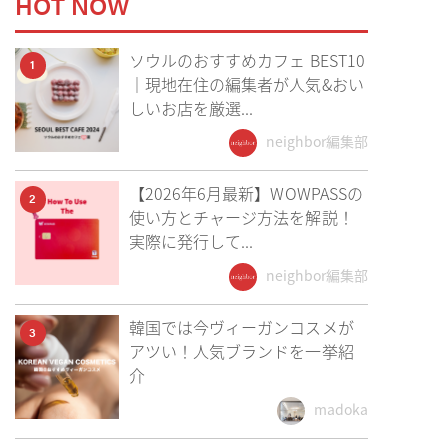
HOT NOW
ソウルのおすすめカフェ BEST10
1
｜現地在住の編集者が人気&おい
しいお店を厳選...
neighbor編集部
【2026年6月最新】WOWPASSの
2
使い方とチャージ方法を解説！
実際に発行して...
neighbor編集部
韓国では今ヴィーガンコスメが
3
アツい！人気ブランドを一挙紹
介
madoka