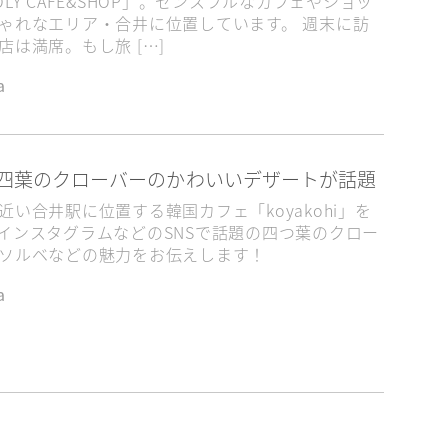
LY CAFE&SHOP」。センスフルなカフェやショッ
ゃれなエリア・合井に位置しています。 週末に訪
と
家族旅行
彼と一緒に
朝10時から営業
店は満席。もし旅 […]
用達
駅近
a
hi｜四葉のクローバーのかわいいデザートが話題
近い合井駅に位置する韓国カフェ「koyakohi」を
インスタグラムなどのSNSで話題の四つ葉のクロー
ソルベなどの魅力をお伝えします！
a