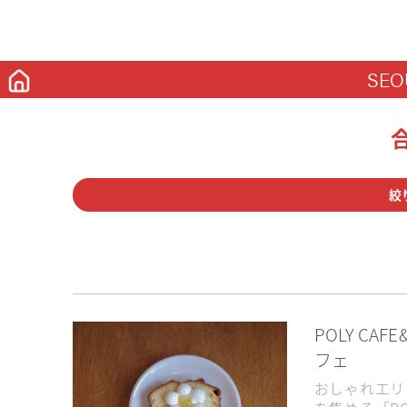
SEO
絞
カフェ
グルメ
コ
ソウル
京畿道
大
POLY C
フェ
2022NewOpen
22時以
おしゃれエリ
インスタ紹介記事
ドラ