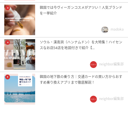
韓国では今ヴィーガンコスメがアツい！人気ブランド
3
を一挙紹介
madoka
ソウル・漢南洞（ハンナムドン）を大特集！ハイセン
4
スなお店54店を地図付きで紹介【...
neighbor編集部
韓国の地下鉄の乗り方｜交通カードの買い方からおす
5
すめ乗り換えアプリまで徹底解説！
neighbor編集部