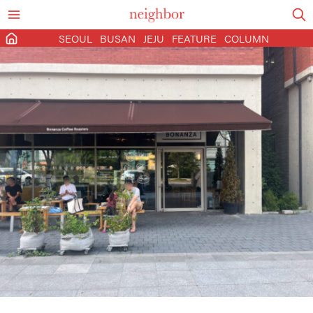
SEOUL
BUSAN
JEJU
FEATURE
COLUMN